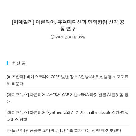
[이데일리] 아론티어, 퓨쳐메디신과 면역항암 신약 공
동 연구
2020년 01월 08일
최신 글
[비즈한국] ‘바이오코리아 2026’ 빛낸 강소 3인방, AI·로봇·범용 세포치료
제 띄운다
[메디포뉴스] 아론티어, AACR서 CAF 기반 eRNA 타깃 발굴 AI 플랫폼 공
개
[메디포뉴스] 아론티어, Synthenta와 AI 기반 small molecule 설계·합성
서비스 진행
[서울경제] 성공하면 초대박…비만수술 효과 내는 신약 타깃 찾았다