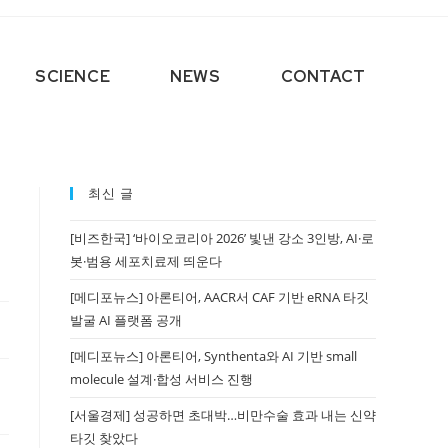
SCIENCE
NEWS
CONTACT
최신 글
[비즈한국] ‘바이오코리아 2026’ 빛낸 강소 3인방, AI·로
봇·범용 세포치료제 띄운다
[메디포뉴스] 아론티어, AACR서 CAF 기반 eRNA 타깃
발굴 AI 플랫폼 공개
[메디포뉴스] 아론티어, Synthenta와 AI 기반 small
molecule 설계·합성 서비스 진행
[서울경제] 성공하면 초대박…비만수술 효과 내는 신약
타깃 찾았다