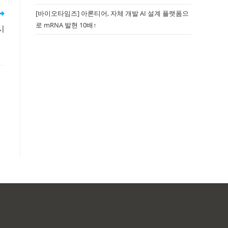
[바이오타임즈] 아론티어, 자체 개발 AI 설계 플랫폼으
로 mRNA 발현 10배↑
시